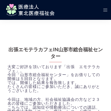
コ
ン
テ
ト
ン
グ
ツ
ル
へ
メ
ス
ニ
キ
ュ
ッ
ー
プ
出張エモテラカフェIN山形市総合福祉セン
ター
大変ご好評を頂いております「出張 エモテラカ
フェ」。
今回「山形市総合福祉センター」をお借りしての
開催は５回目となります。
では、開催した結果を報告致します。
たくさんの皆様にご参加いただき、誠にありがと
うございました。
今回は、地域の方、社会福祉協議会の方など２３
名の皆様にご参加いただきました。
こちらでは、認知症や情動療法についての講話、