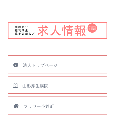
ゲ
ー
シ
ョ
ン
法人トップページ
山形厚生病院
フラワー小姓町