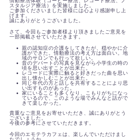
情動療法体験（コーヒー療法、レコード療法、ノ
スタルジア療法）を実施しました。
ご参加くださいました皆様には心より感謝申し上
げます。
誠にありがとうございました。
さて、今回もご参加者様より頂きましたご意見を
一部掲載させていただきます。
親の認知症の介護をしてきたが、穏やかに介
護ができた。情動療法の考え方は面白い。地
域のサロンでも行って欲しい。
昔のデパートの写真を見ながら小学生の時の
頃を思い出すことが出来た。
レコードに実際に触ると好きだった曲を思い
出し懐かしむことが出来た。
同じ年代の方と話しを共有することにより思
い出すものがあった。
家にいることも多くなり、こもりがちになっ
ているので、このような場でみんなと話がで
きて楽しかった。
貴重なご意見をお寄せいただき、誠にありがとう
ございました。
今後の参考にさせていただきます。
今回のエモテラカフェは、楽しんでいただけまし
たでしょうか。