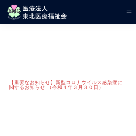
コ
ン
テ
ト
ン
グ
ツ
ル
へ
メ
ス
ニ
キ
ュ
ッ
ー
プ
【重要なお知らせ】新型コロナウイルス感染症に
関するお知らせ （令和４年３月３０日）