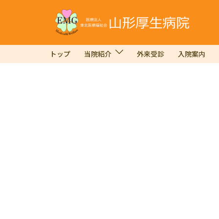
コ
ン
テ
ン
トップ
当院紹介
外来受診
入院案内
ツ
へ
ス
キ
ッ
プ