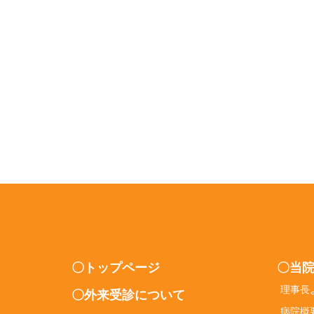
〇トップページ
〇当
理事長
〇外来受診について
病院概