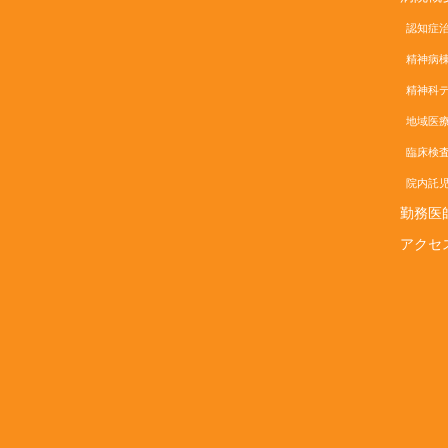
認知症治
精神病
精神科デ
地域医療
臨床検査
院内託児
勤務医
アクセ